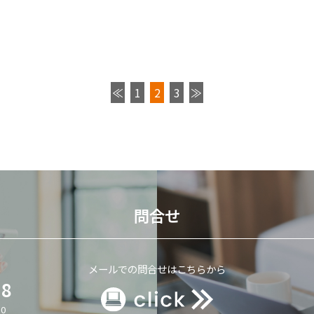
≪
1
2
3
≫
問合せ
ら
メールでの問合せはこちらから
68
0